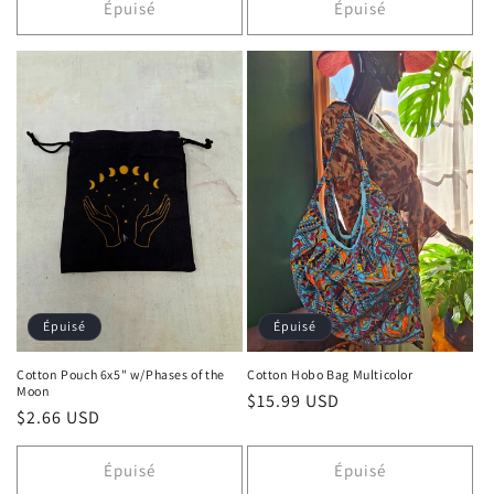
Épuisé
Épuisé
Épuisé
Épuisé
Cotton Pouch 6x5" w/Phases of the
Cotton Hobo Bag Multicolor
Moon
Prix habituel
$15.99 USD
Prix habituel
$2.66 USD
Épuisé
Épuisé