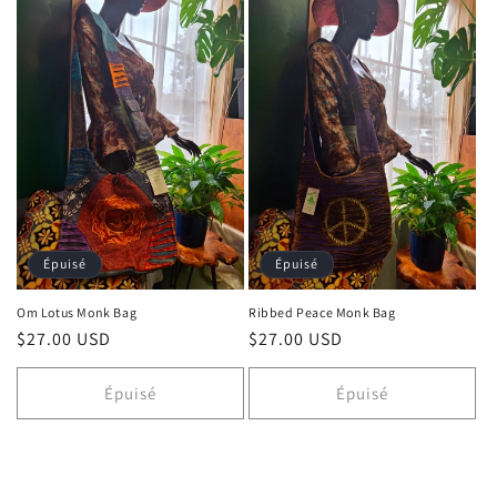
Épuisé
Épuisé
Om Lotus Monk Bag
Ribbed Peace Monk Bag
Prix habituel
$27.00 USD
Prix habituel
$27.00 USD
Épuisé
Épuisé