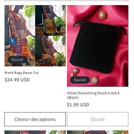
Épuisé
Monk Bags Razor Cut
Prix habituel
$24.99 USD
Épuisé
Velvet Drawstring Pouch 4.0x4.8
(Black)
Prix habituel
$1.99 USD
Choisir des options
Épuisé