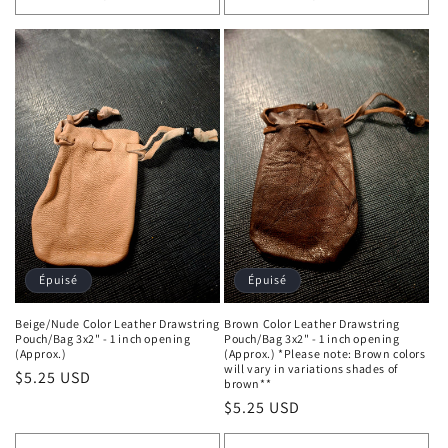
Épuisé
Épuisé
Beige/Nude Color Leather Drawstring
Brown Color Leather Drawstring
Pouch/Bag 3x2" - 1 inch opening
Pouch/Bag 3x2" - 1 inch opening
(Approx.)
(Approx.) *Please note: Brown colors
will vary in variations shades of
Prix habituel
$5.25 USD
brown**
Prix habituel
$5.25 USD