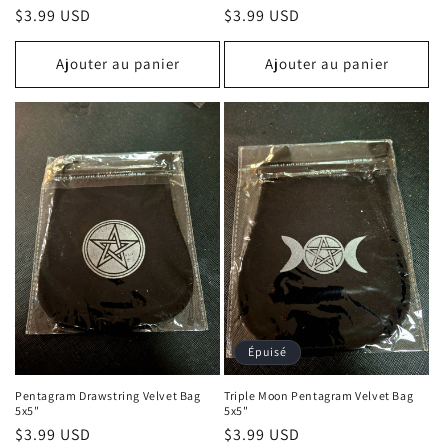
Prix habituel
$3.99 USD
Prix habituel
$3.99 USD
Ajouter au panier
Ajouter au panier
Épuisé
Pentagram Drawstring Velvet Bag
Triple Moon Pentagram Velvet Bag
5x5"
5x5"
Prix habituel
$3.99 USD
Prix habituel
$3.99 USD